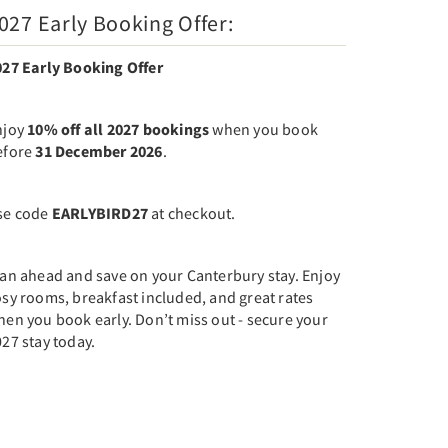
027 Early Booking Offer:
027 Early Booking Offer
njoy
10% off all 2027 bookings
when you book
efore
31 December 2026
.
se code
EARLYBIRD27
at checkout.
lan ahead and save on your Canterbury stay. Enjoy
sy rooms, breakfast included, and great rates
en you book early. Don’t miss out - secure your
27 stay today.