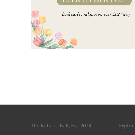
The Bat and Ball, Est. 2024.
Explor