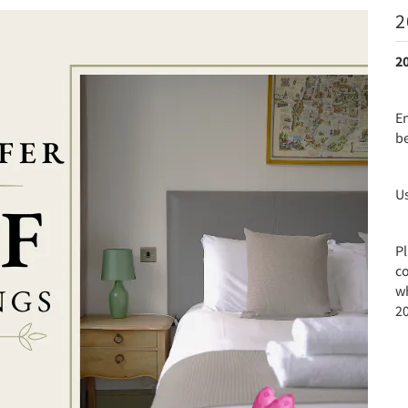
2
2
E
b
U
P
co
wh
20